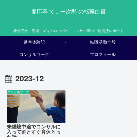
慶応卒 てぃー次郎 の転職白書
総合商社、海運、ディベロッパー、コンサル等の中途面接レポート
選考体験記
転職活動全般
コンサルワーク
プロフィール
2023-12
コンサルワーク
未経験中途でコンサルに
入って割とすぐ育休とっ
た話