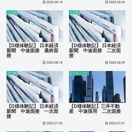
2023.09.19
2023.09.04
その他
その他
【D様体験記】 日本経済
【D様体験記】 日本経済
新聞 中途面接 最終面
新聞 中途面接 二次面
接
接
2023.08.16
2023.08.05
その他
デベロッパー
【D様体験記】 日本経済
【D様体験記】三井不動
新聞 中途面接 一次面
産 中途採用 二次面接
接
2023.07.25
2023.07.01