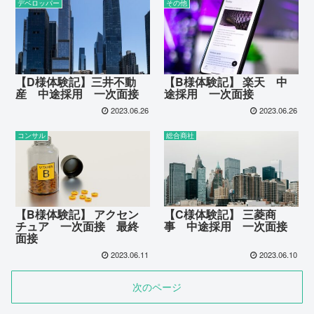
デベロッパー
その他
【D様体験記】三井不動
【B様体験記】 楽天 中
産 中途採用 一次面接
途採用 一次面接
2023.06.26
2023.06.26
コンサル
総合商社
【B様体験記】 アクセン
【C様体験記】 三菱商
チュア 一次面接 最終
事 中途採用 一次面接
面接
2023.06.11
2023.06.10
次のページ