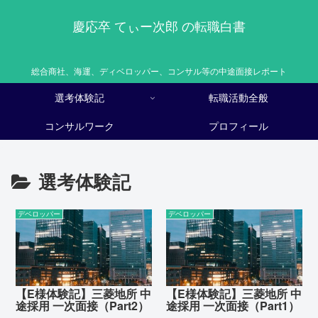
慶応卒 てぃー次郎 の転職白書
総合商社、海運、ディベロッパー、コンサル等の中途面接レポート
選考体験記
転職活動全般
コンサルワーク
プロフィール
選考体験記
デベロッパー
デベロッパー
【E様体験記】三菱地所 中
【E様体験記】三菱地所 中
途採用 一次面接（Part2）
途採用 一次面接（Part1）