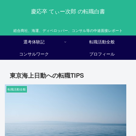
慶応卒 てぃー次郎 の転職白書
総合商社、海運、ディベロッパー、コンサル等の中途面接レポート
選考体験記
転職活動全般
コンサルワーク
プロフィール
東京海上日動への転職TIPS
転職活動全般