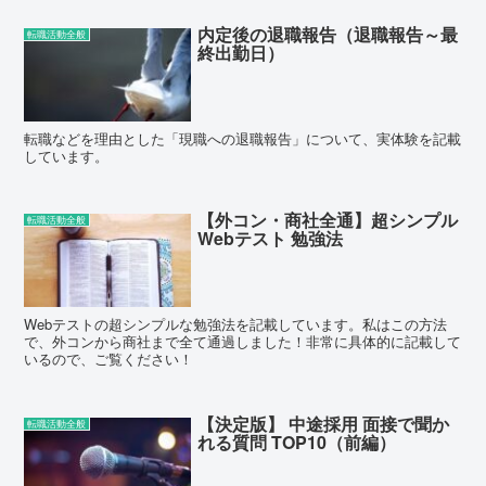
内定後の退職報告（退職報告～最
転職活動全般
終出勤日）
転職などを理由とした「現職への退職報告」について、実体験を記載
しています。
【外コン・商社全通】超シンプル
転職活動全般
Webテスト 勉強法
Webテストの超シンプルな勉強法を記載しています。私はこの方法
で、外コンから商社まで全て通過しました！非常に具体的に記載して
いるので、ご覧ください！
【決定版】 中途採用 面接で聞か
転職活動全般
れる質問 TOP10（前編）