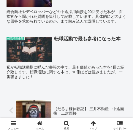
総合商社やデベロッパーなどの中途採用面接を20回受けた私が、面
接官から聞かれた質問を集計して記載しています。具体的にどのよう
な回答を求められているのか、まで踏み込んで説明しています。
転職活動で最も参考になった本
転職活動全般
私が転職活動期に呼んだ書籍の中で、最も価値があった本を1冊ご紹
介致します。転職活動に関する本は、10冊ほどは読みましたが、一
番響きました！
【だるま様体験記】 三井不動産 中途面
接 二次面接
メニュー
ホーム
検索
トップ
サイドバー